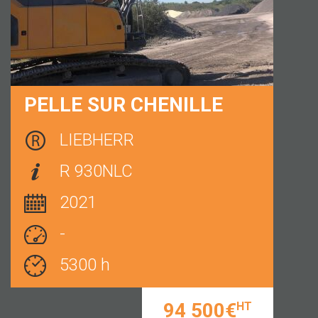
-
TRAIN DE CHENILLE COMPLET 200 H
PATINS 710 mm
LARGEUR 2M90
PELLE SUR CHENILLE
LAME TILT
0€
HT
LIEBHERR
R 930NLC
2021
-
5300 h
94 500€
HT