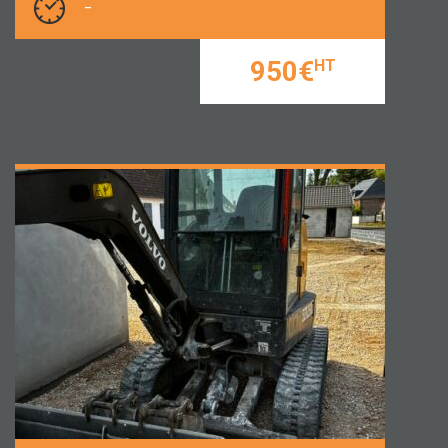
-
950€
HT