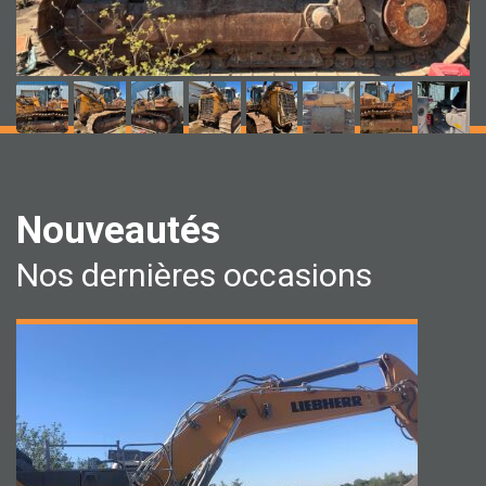
LIEBHERR
Nouveautés
PR 756
Nos dernières occasions
2015
-
7100 h
40 T
-