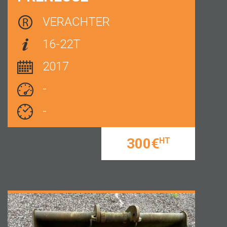
VERACHTER
16-22T
2017
-
-
300€
HT