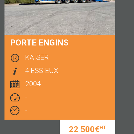
PORTE ENGINS
KAISER
4 ESSIEUX
2004
-
-
22 500€
HT