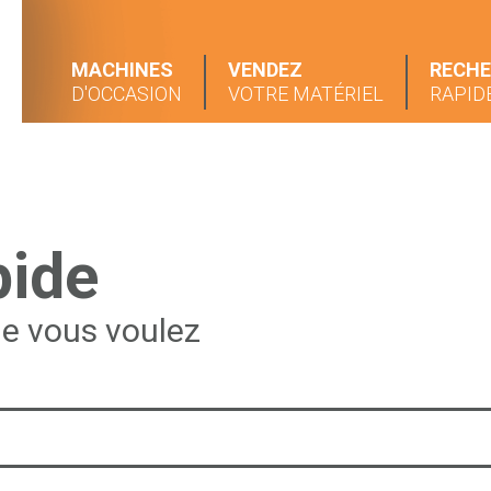
MACHINES
VENDEZ
RECH
D'OCCASION
VOTRE MATÉRIEL
RAPID
pide
ue vous voulez