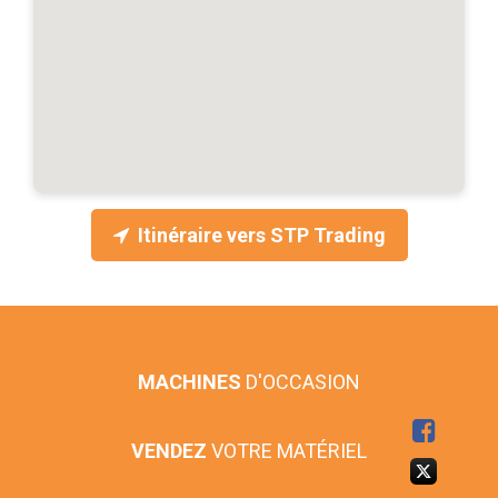
Itinéraire vers STP Trading
MACHINES
D'OCCASION
VENDEZ
VOTRE MATÉRIEL